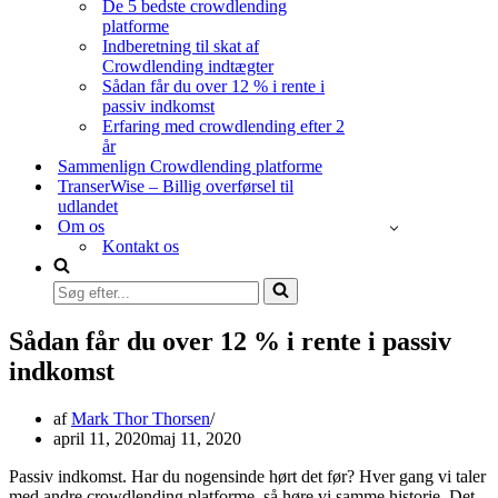
De 5 bedste crowdlending
platforme
Indberetning til skat af
Crowdlending indtægter
Sådan får du over 12 % i rente i
passiv indkomst
Erfaring med crowdlending efter 2
år
Sammenlign Crowdlending platforme
TranserWise – Billig overførsel til
udlandet
Om os
Kontakt os
Søg
efter...
Sådan får du over 12 % i rente i passiv
indkomst
af
Mark Thor Thorsen
april 11, 2020
maj 11, 2020
Passiv indkomst. Har du nogensinde hørt det før? Hver gang vi taler
med andre crowdlending platforme, så høre vi samme historie. Det