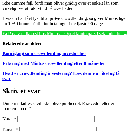
ikke dumme fejl, fordi man bliver grådig over et enkelt lån som
virkeligt ser attraktivt ud på overfladen.
Hvis du har fået lyst til at prøve crowdlending, så giver Mintos lige
nu 1 % i bonus på din indbetalinger i de første 90 dage.
Få Passiv indkomst hos Mintos – Opret konto på 30 sekunder her→
Relaterede artikler:
Kom igang som crowdlending investor her
Erfaring med Mintos crowdlending efter 8 måneder
Hvad er crowdlending investering? Læs denne artikel og få
svar
Skriv et svar
Din e-mailadresse vil ikke blive publiceret.
Krævede felter er
markeret med
*
Navn
*
E-mail
*