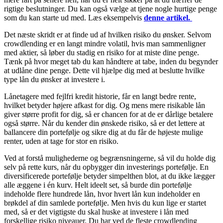
rigtige beslutninger. Du kan også vælge at tjene nogle hurtige penge
som du kan starte ud med. Læs eksempelvis
denne artikel.
Det næste skridt er at finde ud af hvilken risiko du ønsker. Selvom
crowdlending er en langt mindre volatil, hvis man sammenligner
med aktier, så løber du stadig en risiko for at miste dine penge.
Tænk på hvor meget tab du kan håndtere at tabe, inden du begynder
at udlåne dine penge. Dette vil hjælpe dig med at beslutte hvilke
type lån du ønsker at investere i.
Lånetagere med fejlfri kredit historie, får en langt bedre rente,
hvilket betyder højere afkast for dig. Og mens mere risikable lån
giver større profit for dig, så er chancen for at de er dårlige betalere
også større. Når du kender din ønskede risiko, så er det lettere at
ballancere din portefølje og sikre dig at du får de højeste mulige
renter, uden at tage for stor en risiko.
Ved at forstå mulighederne og begrænsningerne, så vil du holde dig
selv på rette kurs, når du opbygger din investerings portefølje. En
diversificerede portefølje betyder simpelthen blot, at du ikke lægger
alle æggene i én kurv. Helt ideelt set, så burde din portefølje
indeholde flere hundrede lån, hvor hvert lån kun indeholder en
brøkdel af din samlede portefølje. Men hvis du kun lige er startet
med, så er det vigtigste du skal huske at investere i lån med
forskellige risiko niveauer. Du har ved de fleste crowdlending