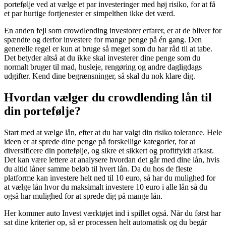
portefølje ved at vælge et par investeringer med høj risiko, for at få
et par hurtige fortjenester er simpelthen ikke det værd.
En anden fejl som crowdlending investorer erfarer, er at de bliver for
spændte og derfor investere for mange penge på én gang. Den
generelle regel er kun at bruge så meget som du har råd til at tabe.
Det betyder altså at du ikke skal investerer dine penge som du
normalt bruger til mad, husleje, rengøring og andre dagligdags
udgifter. Kend dine begrænsninger, så skal du nok klare dig.
Hvordan vælger du crowdlending lån til
din portefølje?
Start med at vælge lån, efter at du har valgt din risiko tolerance. Hele
ideen er at sprede dine penge på forskellige kategorier, for at
diversificere din portefølje, og sikre et sikkert og profitfyldt afkast.
Det kan være lettere at analysere hvordan det går med dine lån, hvis
du altid låner samme beløb til hvert lån. Da du hos de fleste
platforme kan investere helt ned til 10 euro, så har du mulighed for
at vælge lån hvor du maksimalt investere 10 euro i alle lån så du
også har mulighed for at sprede dig på mange lån.
Her kommer auto Invest værktøjet ind i spillet også. Når du først har
sat dine kriterier op, så er processen helt automatisk og du begår