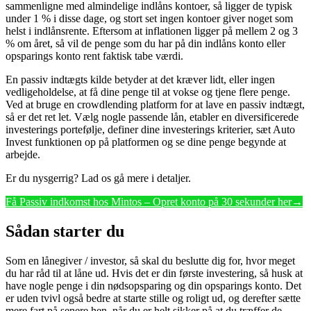
sammenligne med almindelige indlåns kontoer, så ligger de typisk
under 1 % i disse dage, og stort set ingen kontoer giver noget som
helst i indlånsrente. Eftersom at inflationen ligger på mellem 2 og 3
% om året, så vil de penge som du har på din indlåns konto eller
opsparings konto rent faktisk tabe værdi.
En passiv indtægts kilde betyder at det kræver lidt, eller ingen
vedligeholdelse, at få dine penge til at vokse og tjene flere penge.
Ved at bruge en crowdlending platform for at lave en passiv indtægt,
så er det ret let. Vælg nogle passende lån, etabler en diversificerede
investerings portefølje, definer dine investerings kriterier, sæt Auto
Invest funktionen op på platformen og se dine penge begynde at
arbejde.
Er du nysgerrig? Lad os gå mere i detaljer.
Få Passiv indkomst hos Mintos – Opret konto på 30 sekunder her→
Sådan starter du
Som en lånegiver / investor, så skal du beslutte dig for, hvor meget
du har råd til at låne ud. Hvis det er din første investering, så husk at
have nogle penge i din nødsopsparing og din opsparings konto. Det
er uden tvivl også bedre at starte stille og roligt ud, og derefter sætte
mere fart på senere hen, når du er helt sikker på at du træffer de