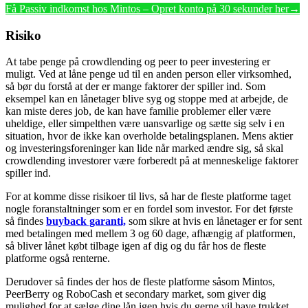
Få Passiv indkomst hos Mintos – Opret konto på 30 sekunder her→
Risiko
At tabe penge på crowdlending og peer to peer investering er
muligt. Ved at låne penge ud til en anden person eller virksomhed,
så bør du forstå at der er mange faktorer der spiller ind. Som
eksempel kan en lånetager blive syg og stoppe med at arbejde, de
kan miste deres job, de kan have familie problemer eller være
uheldige, eller simpelthen være uansvarlige og sætte sig selv i en
situation, hvor de ikke kan overholde betalingsplanen. Mens aktier
og investeringsforeninger kan lide når marked ændre sig, så skal
crowdlending investorer være forberedt på at menneskelige faktorer
spiller ind.
For at komme disse risikoer til livs, så har de fleste platforme taget
nogle foranstaltninger som er en fordel som investor. For det første
så findes
buyback garanti,
som sikre at hvis en lånetager er for sent
med betalingen med mellem 3 og 60 dage, afhængig af platformen,
så bliver lånet købt tilbage igen af dig og du får hos de fleste
platforme også renterne.
Derudover så findes der hos de fleste platforme såsom Mintos,
PeerBerry og RoboCash et secondary market, som giver dig
mulighed for at sælge dine lån igen hvis du gerne vil have trukket