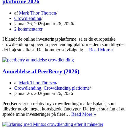
platforme 2026
af
Mark Thor Thorsen
Crowdlending
januar 26, 2026
januar 26, 2026
2 kommentarer
I blandt de online investeringsplatforme, så er de europæiske
crowdlending og peer to peer lending platforme dem som tilbyder
De
det højeste afkast. Det kommer selvfølgelig…
Read More »
bedste
crowdlend
og
Anmeldelse af PeerBerry (2026)
peer
to
peer
af
Mark Thor Thorsen
lending
Crowdlending
,
Crowdlending platforme
platforme
januar 26, 2026
januar 26, 2026
2026
PeerBerry er en relativt ny crowdlending markedsplads, som
tilbyder nogle meget kortsigtede lånetyper. Da jeg er stor fan af at
Anmeldelse
sprede mine investeringer på flere…
Read More »
af
PeerBerry
(2026)