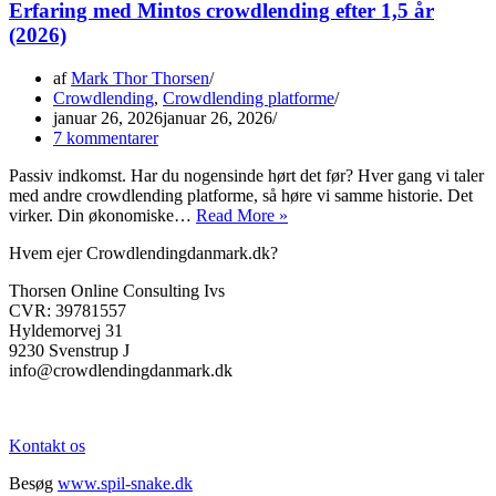
Erfaring med Mintos crowdlending efter 1,5 år
(2026)
af
Mark Thor Thorsen
Crowdlending
,
Crowdlending platforme
januar 26, 2026
januar 26, 2026
7 kommentarer
Passiv indkomst. Har du nogensinde hørt det før? Hver gang vi taler
med andre crowdlending platforme, så høre vi samme historie. Det
Sådan
virker. Din økonomiske…
Read More »
får
Hvem ejer Crowdlendingdanmark.dk?
du
over
Thorsen Online Consulting Ivs
12
CVR: 39781557
%
Hyldemorvej 31
i
9230 Svenstrup J
rente
info@crowdlendingdanmark.dk
i
passiv
indkomst
Kontakt os
Besøg
www.spil-snake.dk