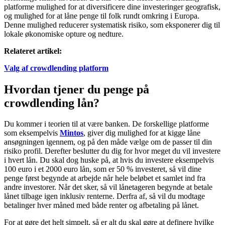
platforme mulighed for at diversificere dine investeringer geografisk,
og mulighed for at låne penge til folk rundt omkring i Europa.
Denne mulighed reducerer systematisk risiko, som eksponerer dig til
lokale økonomiske opture og nedture.
Relateret artikel:
Valg af crowdlending platform
Hvordan tjener du penge på
crowdlending lån?
Du kommer i teorien til at være banken. De forskellige platforme
som eksempelvis
Mintos
, giver dig mulighed for at kigge låne
ansøgningen igennem, og på den måde vælge om de passer til din
risiko profil. Derefter beslutter du dig for hvor meget du vil investere
i hvert lån. Du skal dog huske på, at hvis du investere eksempelvis
100 euro i et 2000 euro lån, som er 50 % investeret, så vil dine
penge først begynde at arbejde når hele beløbet et samlet ind fra
andre investorer. Når det sker, så vil lånetageren begynde at betale
lånet tilbage igen inklusiv renterne. Derfra af, så vil du modtage
betalinger hver måned med både renter og afbetaling på lånet.
For at gøre det helt simpelt, så er alt du skal gøre at definere hvilke