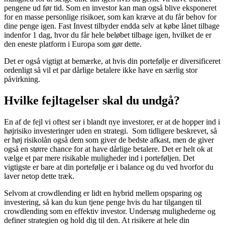
pengene ud før tid. Som en investor kan man også blive eksponeret
for en masse personlige risikoer, som kan kræve at du får behov for
dine penge igen. Fast Invest tilbyder endda selv at købe lånet tilbage
indenfor 1 dag, hvor du får hele beløbet tilbage igen, hvilket de er
den eneste platform i Europa som gør dette.
Det er også vigtigt at bemærke, at hvis din portefølje er diversificeret
ordenligt så vil et par dårlige betalere ikke have en særlig stor
påvirkning.
Hvilke fejltagelser skal du undgå?
En af de fejl vi oftest ser i blandt nye investorer, er at de hopper ind i
højrisiko investeringer uden en strategi. Som tidligere beskrevet, så
er høj risikolån også dem som giver de bedste afkast, men de giver
også en større chance for at have dårlige betalere. Det er helt ok at
vælge et par mere risikable muligheder ind i porteføljen. Det
vigtigste er bare at din portefølje er i balance og du ved hvorfor du
laver netop dette træk.
Selvom at crowdlending er lidt en hybrid mellem opsparing og
investering, så kan du kun tjene penge hvis du har tilgangen til
crowdlending som en effektiv investor. Undersøg mulighederne og
definer strategien og hold dig til den. At risikere at hele din