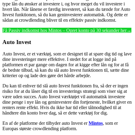
type lån du ønsker at investere i, og hvor meget du vil investere i
hvert lån. Når lånene er færdig investeret, så kan du tænde for Auto
Invest funktionen, så du kan geninvesterer automatisk. Og dette er
sådan at crowdlending bliver til en effektiv passiv indkomst.
Få Passiv indkomst hos Mintos – Opret konto på 30 sekunder her→
Auto Invest
Auto Invest, er et værktøj, som er designet til at spare dig tid og lave
dine investeringer mere effektive. I stedet for at logge ind på
platformen et par gange om dagen for at kigge efter lån og for at få
de bedste tilbud, så kan du slå auto Invest funktionen til, sætte dine
kriterier op og lade den gøre det hårde arbejde.
Du kan til enhver tid slå auto Invest funktionen fra, så der er ingen
risiko for at du låser dig til en investerings strategi som viser sig at
være uden succes. Auto Invest værktøjet vil automatisk investere
dine penge i nye lån og geninvestere din fortjeneste, hvilket giver en
renters rente effekt. Hvis du ikke har tid eller tålmodighed til at
håndtere din konto hver dag, så er dette værktøj for dig.
En af de platforme der tilbyder auto Invest er
Mintos
, som er
Europas største crowdlending platform.