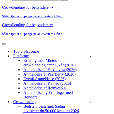
efter...
Crowdlending for begyndere ⇒
Sådan tjener du penge på at investere i lån✓
Crowdlending for begyndere ⇒
Sådan tjener du penge på at investere i lån✓
Navigation
menu
Navigation
menu
Top 5 platforme
Platforme
Erfaring med Mintos
crowdlending efter 1,5 år (2026)
Anmeldelse af Fast Invest (2026)
Anmeldelse af PeerBerry (2026)
Evenfi Anmeldelse (2026)
Anmeldelse af Kameo (2026)
Anmeldelse af Reinvest24
Anmeldelse og Erfaringer med
Bondora
Crowdlending
Bedste investering: Sådan
investerer du 50.000 kroner i 2026