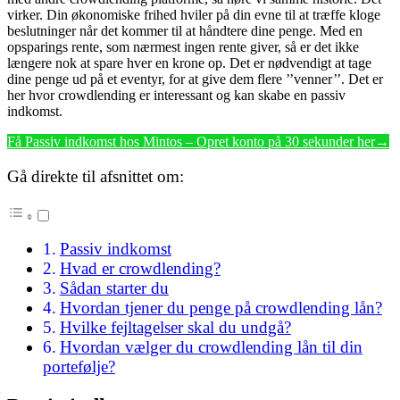
virker. Din økonomiske frihed hviler på din evne til at træffe kloge
beslutninger når det kommer til at håndtere dine penge. Med en
opsparings rente, som nærmest ingen rente giver, så er det ikke
længere nok at spare hver en krone op. Det er nødvendigt at tage
dine penge ud på et eventyr, for at give dem flere ’’venner’’. Det er
her hvor crowdlending er interessant og kan skabe en passiv
indkomst.
Få Passiv indkomst hos Mintos – Opret konto på 30 sekunder her→
Gå direkte til afsnittet om:
Passiv indkomst
Hvad er crowdlending?
Sådan starter du
Hvordan tjener du penge på crowdlending lån?
Hvilke fejltagelser skal du undgå?
Hvordan vælger du crowdlending lån til din
portefølje?