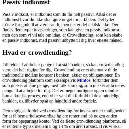
Passiv indkomst
Passiv indkost, er indkomst som du får helt passivt. Altså det er
indkomst hvor du ikke skal gøre noget for at få den. Det lyder
måske for godt til at være sandt, men det er det faktisk ikke. Der
findes flere typer investeringer, som kan give en passiv indkomst,
men den som vi vil tale om idag, er Crowdlending, som kan skabe
en passiv indkomst, med passivt udbytte til dig hver eneste måned.
Hvad er crowdlending?
I tilfælde af at du har penge til at stå i banken, så kan crowdlending
være det helt rigtige for dig. Crowdlending er et alternativ til de
traditionelle indlåns kontoer i banken, aktier og obligantioner. En
crowdlending platform som eksempelvis
Mintos
, forbinder dem
som ønsker at låne penge, med folk som dig, som ønsker at få deres
penge til at arbejde for dig. Det er meget hurtigere og en mindre
bureaukratisk proces, end vi er vant til i forhold til de almindelige
banklån, og tilbyder også en håndfuld andre fordele.
Den vigtigste fordel ved crowdlending for investorer, er muligheden
for at få bemærkelsesværdige højere renter end på nogen anden
form for opsparings konto. Ved de fleste crowdlending platforme, så
er renterne typisk mellem 8 og 14 % om året i afkast. Hvis vi skal