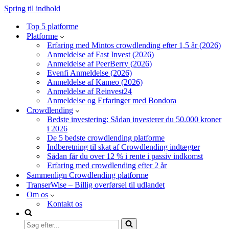
Spring til indhold
Top 5 platforme
Platforme
Erfaring med Mintos crowdlending efter 1,5 år (2026)
Anmeldelse af Fast Invest (2026)
Anmeldelse af PeerBerry (2026)
Evenfi Anmeldelse (2026)
Anmeldelse af Kameo (2026)
Anmeldelse af Reinvest24
Anmeldelse og Erfaringer med Bondora
Crowdlending
Bedste investering: Sådan investerer du 50.000 kroner
i 2026
De 5 bedste crowdlending platforme
Indberetning til skat af Crowdlending indtægter
Sådan får du over 12 % i rente i passiv indkomst
Erfaring med crowdlending efter 2 år
Sammenlign Crowdlending platforme
TranserWise – Billig overførsel til udlandet
Om os
Kontakt os
Søg