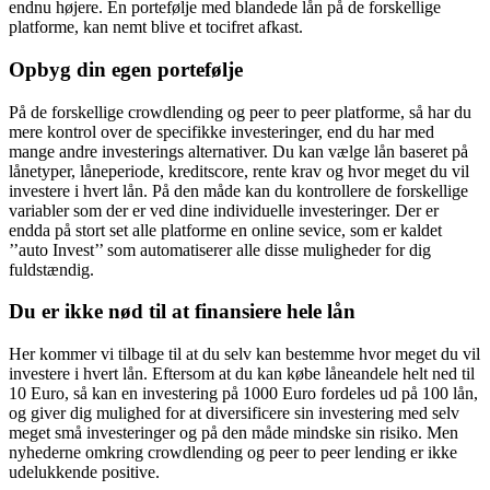
endnu højere. En portefølje med blandede lån på de forskellige
platforme, kan nemt blive et tocifret afkast.
Opbyg din egen portefølje
På de forskellige crowdlending og peer to peer platforme, så har du
mere kontrol over de specifikke investeringer, end du har med
mange andre investerings alternativer. Du kan vælge lån baseret på
lånetyper, låneperiode, kreditscore, rente krav og hvor meget du vil
investere i hvert lån. På den måde kan du kontrollere de forskellige
variabler som der er ved dine individuelle investeringer. Der er
endda på stort set alle platforme en online sevice, som er kaldet
’’auto Invest’’ som automatiserer alle disse muligheder for dig
fuldstændig.
Du er ikke nød til at finansiere hele lån
Her kommer vi tilbage til at du selv kan bestemme hvor meget du vil
investere i hvert lån. Eftersom at du kan købe låneandele helt ned til
10 Euro, så kan en investering på 1000 Euro fordeles ud på 100 lån,
og giver dig mulighed for at diversificere sin investering med selv
meget små investeringer og på den måde mindske sin risiko. Men
nyhederne omkring crowdlending og peer to peer lending er ikke
udelukkende positive.