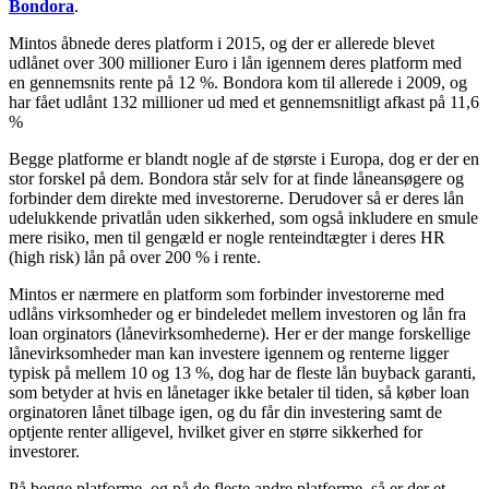
Bondora
.
Mintos åbnede deres platform i 2015, og der er allerede blevet
udlånet over 300 millioner Euro i lån igennem deres platform med
en gennemsnits rente på 12 %. Bondora kom til allerede i 2009, og
har fået udlånt 132 millioner ud med et gennemsnitligt afkast på 11,6
%
Begge platforme er blandt nogle af de største i Europa, dog er der en
stor forskel på dem. Bondora står selv for at finde låneansøgere og
forbinder dem direkte med investorerne. Derudover så er deres lån
udelukkende privatlån uden sikkerhed, som også inkludere en smule
mere risiko, men til gengæld er nogle renteindtægter i deres HR
(high risk) lån på over 200 % i rente.
Mintos er nærmere en platform som forbinder investorerne med
udlåns virksomheder og er bindeledet mellem investoren og lån fra
loan orginators (lånevirksomhederne). Her er der mange forskellige
lånevirksomheder man kan investere igennem og renterne ligger
typisk på mellem 10 og 13 %, dog har de fleste lån buyback garanti,
som betyder at hvis en lånetager ikke betaler til tiden, så køber loan
orginatoren lånet tilbage igen, og du får din investering samt de
optjente renter alligevel, hvilket giver en større sikkerhed for
investorer.
På begge platforme, og på de fleste andre platforme, så er der et