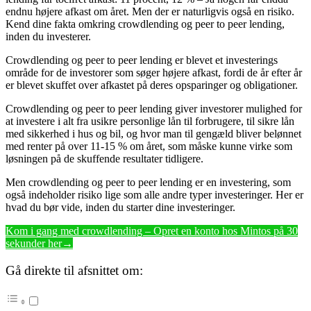
endnu højere afkast om året. Men der er naturligvis også en risiko.
Kend dine fakta omkring crowdlending og peer to peer lending,
inden du investerer.
Crowdlending og peer to peer lending er blevet et investerings
område for de investorer som søger højere afkast, fordi de år efter år
er blevet skuffet over afkastet på deres opsparinger og obligationer.
Crowdlending og peer to peer lending giver investorer mulighed for
at investere i alt fra usikre personlige lån til forbrugere, til sikre lån
med sikkerhed i hus og bil, og hvor man til gengæld bliver belønnet
med renter på over 11-15 % om året, som måske kunne virke som
løsningen på de skuffende resultater tidligere.
Men crowdlending og peer to peer lending er en investering, som
også indeholder risiko lige som alle andre typer investeringer. Her er
hvad du bør vide, inden du starter dine investeringer.
Kom i gang med crowdlending – Opret en konto hos Mintos på 30
sekunder her→
Gå direkte til afsnittet om: