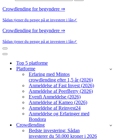
efter...
Crowdlending for begyndere ⇒
Sådan tjener du penge på at investere i lån✓
Crowdlending for begyndere ⇒
Sådan tjener du penge på at investere i lån✓
Navigation
menu
Navigation
menu
Top 5 platforme
Platforme
Erfaring med Mintos
crowdlending efter 1,5 år (2026)
Anmeldelse af Fast Invest (2026)
Anmeldelse af PeerBerry (2026)
Evenfi Anmeldelse (2026)
Anmeldelse af Kameo (2026)
Anmeldelse af Reinvest24
Anmeldelse og Erfaringer med
Bondora
Crowdlending
Bedste investering: Sådan
investerer du 50.000 kroner i 2026