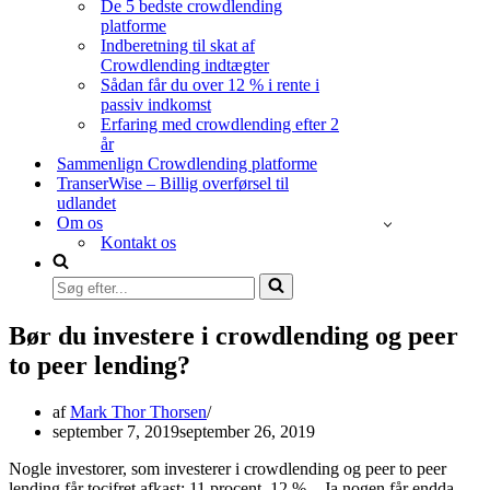
De 5 bedste crowdlending
platforme
Indberetning til skat af
Crowdlending indtægter
Sådan får du over 12 % i rente i
passiv indkomst
Erfaring med crowdlending efter 2
år
Sammenlign Crowdlending platforme
TranserWise – Billig overførsel til
udlandet
Om os
Kontakt os
Søg
efter...
Bør du investere i crowdlending og peer
to peer lending?
af
Mark Thor Thorsen
september 7, 2019
september 26, 2019
Nogle investorer, som investerer i crowdlending og peer to peer
lending får tocifret afkast: 11 procent, 12 % – Ja nogen får endda