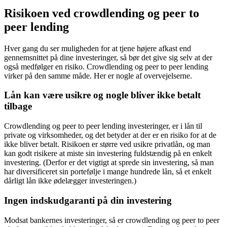
Risikoen ved crowdlending og peer to
peer lending
Hver gang du ser muligheden for at tjene højere afkast end
gennemsnittet på dine investeringer, så bør det give sig selv at der
også medfølger en risiko. Crowdlending og peer to peer lending
virker på den samme måde. Her er nogle af overvejelserne.
Lån kan være usikre og nogle bliver ikke betalt
tilbage
Crowdlending og peer to peer lending investeringer, er i lån til
private og virksomheder, og det betyder at der er en risiko for at de
ikke bliver betalt. Risikoen er større ved usikre privatlån, og man
kan godt risikere at miste sin investering fuldstændig på en enkelt
investering. (Derfor er det vigtigt at sprede sin investering, så man
har diversificeret sin portefølje i mange hundrede lån, så et enkelt
dårligt lån ikke ødelægger investeringen.)
Ingen indskudgaranti på din investering
Modsat bankernes investeringer, så er crowdlending og peer to peer