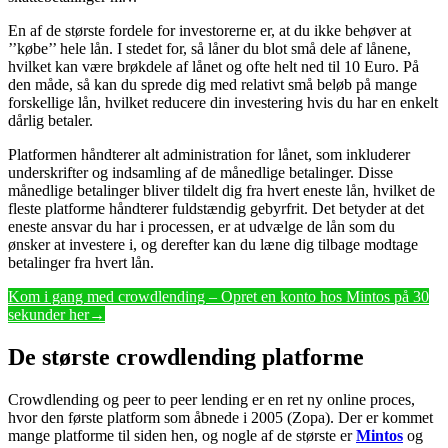
En af de største fordele for investorerne er, at du ikke behøver at
’’købe’’ hele lån. I stedet for, så låner du blot små dele af lånene,
hvilket kan være brøkdele af lånet og ofte helt ned til 10 Euro. På
den måde, så kan du sprede dig med relativt små beløb på mange
forskellige lån, hvilket reducere din investering hvis du har en enkelt
dårlig betaler.
Platformen håndterer alt administration for lånet, som inkluderer
underskrifter og indsamling af de månedlige betalinger. Disse
månedlige betalinger bliver tildelt dig fra hvert eneste lån, hvilket de
fleste platforme håndterer fuldstændig gebyrfrit. Det betyder at det
eneste ansvar du har i processen, er at udvælge de lån som du
ønsker at investere i, og derefter kan du læne dig tilbage modtage
betalinger fra hvert lån.
Kom i gang med crowdlending – Opret en konto hos Mintos på 30
sekunder her→
De største crowdlending platforme
Crowdlending og peer to peer lending er en ret ny online proces,
hvor den første platform som åbnede i 2005 (Zopa). Der er kommet
mange platforme til siden hen, og nogle af de største er
Mintos
og