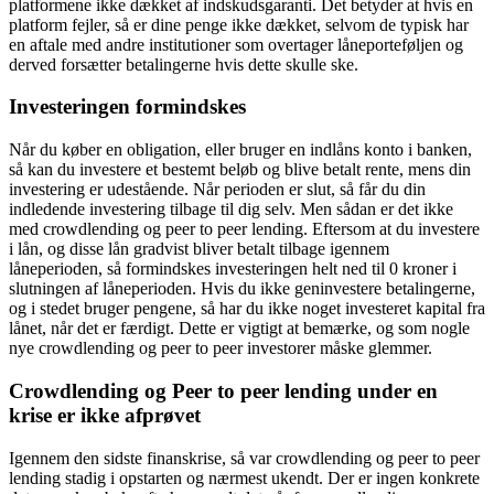
platformene ikke dækket af indskudsgaranti. Det betyder at hvis en
platform fejler, så er dine penge ikke dækket, selvom de typisk har
en aftale med andre institutioner som overtager låneporteføljen og
derved forsætter betalingerne hvis dette skulle ske.
Investeringen formindskes
Når du køber en obligation, eller bruger en indlåns konto i banken,
så kan du investere et bestemt beløb og blive betalt rente, mens din
investering er udestående. Når perioden er slut, så får du din
indledende investering tilbage til dig selv. Men sådan er det ikke
med crowdlending og peer to peer lending. Eftersom at du investere
i lån, og disse lån gradvist bliver betalt tilbage igennem
låneperioden, så formindskes investeringen helt ned til 0 kroner i
slutningen af låneperioden. Hvis du ikke geninvestere betalingerne,
og i stedet bruger pengene, så har du ikke noget investeret kapital fra
lånet, når det er færdigt. Dette er vigtigt at bemærke, og som nogle
nye crowdlending og peer to peer investorer måske glemmer.
Crowdlending og Peer to peer lending under en
krise er ikke afprøvet
Igennem den sidste finanskrise, så var crowdlending og peer to peer
lending stadig i opstarten og nærmest ukendt. Der er ingen konkrete