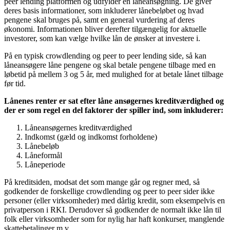
peer lending platformen og udfylder en låneansøgning. De giver
deres basis informationer, som inkluderer lånebeløbet og hvad
pengene skal bruges på, samt en general vurdering af deres
økonomi. Informationen bliver derefter tilgængelig for aktuelle
investorer, som kan vælge hvilke lån de ønsker at investere i.
På en typisk crowdlending og peer to peer lending side, så kan
låneansøgere låne pengene og skal betale pengene tilbage med en
løbetid på mellem 3 og 5 år, med mulighed for at betale lånet tilbage
før tid.
Lånenes renter er sat efter låne ansøgernes kreditværdighed og
der er som regel en del faktorer der spiller ind, som inkluderer:
Låneansøgernes kreditværdighed
Indkomst (gæld og indkomst forholdene)
Lånebeløb
Låneformål
Låneperiode
På kreditsiden, modsat det som mange går og regner med, så
godkender de forskellige crowdlending og peer to peer sider ikke
personer (eller virksomheder) med dårlig kredit, som eksempelvis en
privatperson i RKI. Derudover så godkender de normalt ikke lån til
folk eller virksomheder som for nylig har haft konkurser, manglende
skattebetalinger m.v.