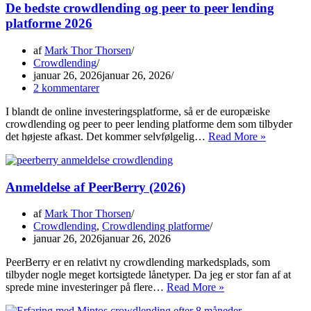
De bedste crowdlending og peer to peer lending
platforme 2026
af
Mark Thor Thorsen
Crowdlending
januar 26, 2026
januar 26, 2026
2 kommentarer
I blandt de online investeringsplatforme, så er de europæiske
crowdlending og peer to peer lending platforme dem som tilbyder
De
det højeste afkast. Det kommer selvfølgelig…
Read More »
bedste
crowdlend
og
Anmeldelse af PeerBerry (2026)
peer
to
peer
af
Mark Thor Thorsen
lending
Crowdlending
,
Crowdlending platforme
platforme
januar 26, 2026
januar 26, 2026
2026
PeerBerry er en relativt ny crowdlending markedsplads, som
tilbyder nogle meget kortsigtede lånetyper. Da jeg er stor fan af at
Anmeldelse
sprede mine investeringer på flere…
Read More »
af