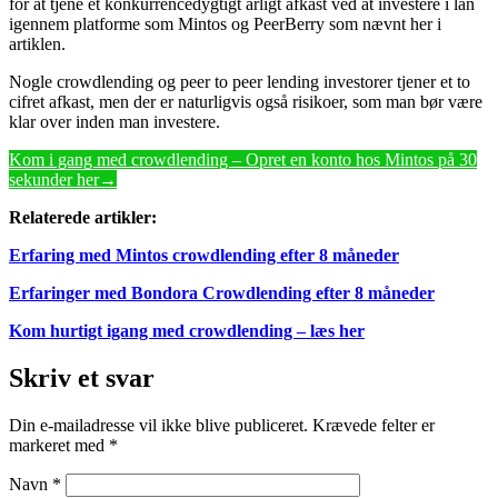
for at tjene et konkurrencedygtigt årligt afkast ved at investere i lån
igennem platforme som Mintos og PeerBerry som nævnt her i
artiklen.
Nogle crowdlending og peer to peer lending investorer tjener et to
cifret afkast, men der er naturligvis også risikoer, som man bør være
klar over inden man investere.
Kom i gang med crowdlending – Opret en konto hos Mintos på 30
sekunder her→
Relaterede artikler:
Erfaring med Mintos crowdlending efter 8 måneder
Erfaringer med Bondora Crowdlending efter 8 måneder
Kom hurtigt igang med crowdlending – læs her
Skriv et svar
Din e-mailadresse vil ikke blive publiceret.
Krævede felter er
markeret med
*
Navn
*