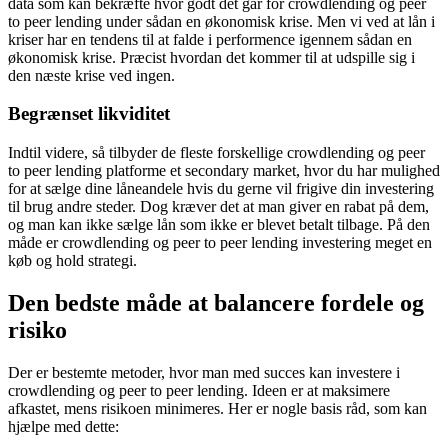
data som kan bekræfte hvor godt det går for crowdlending og peer
to peer lending under sådan en økonomisk krise. Men vi ved at lån i
kriser har en tendens til at falde i performence igennem sådan en
økonomisk krise. Præcist hvordan det kommer til at udspille sig i
den næste krise ved ingen.
Begrænset likviditet
Indtil videre, så tilbyder de fleste forskellige crowdlending og peer
to peer lending platforme et secondary market, hvor du har mulighed
for at sælge dine låneandele hvis du gerne vil frigive din investering
til brug andre steder. Dog kræver det at man giver en rabat på dem,
og man kan ikke sælge lån som ikke er blevet betalt tilbage. På den
måde er crowdlending og peer to peer lending investering meget en
køb og hold strategi.
Den bedste måde at balancere fordele og
risiko
Der er bestemte metoder, hvor man med succes kan investere i
crowdlending og peer to peer lending. Ideen er at maksimere
afkastet, mens risikoen minimeres. Her er nogle basis råd, som kan
hjælpe med dette: