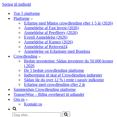
Spring til indhold
Top 5 platforme
Platforme
Erfaring med Mintos crowdlending efter 1,5 år (2026)
Anmeldelse af Fast Invest (2026)
Anmeldelse af PeerBerry (2026)
Evenfi Anmeldelse (2026)
Anmeldelse af Kameo (2026)
Anmeldelse af Reinvest24
Anmeldelse og Erfaringer med Bondora
Crowdlending
Bedste investering: Sådan investerer du 50.000 kroner
i 2026
De 5 bedste crowdlending platforme
Indberetning til skat af Crowdlending indtægter
Sådan får du over 12 % i rente i passiv indkomst
Erfaring med crowdlending efter 2 år
Sammenlign Crowdlending platforme
TranserWise – Billig overførsel til udlandet
Om os
Kontakt os
Søg