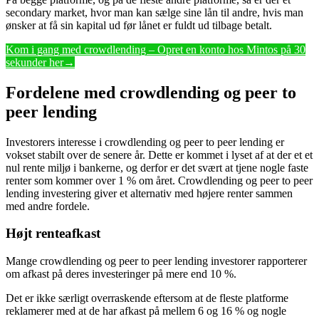
secondary market, hvor man kan sælge sine lån til andre, hvis man
ønsker at få sin kapital ud før lånet er fuldt ud tilbage betalt.
Kom i gang med crowdlending – Opret en konto hos Mintos på 30
sekunder her→
Fordelene med crowdlending og peer to
peer lending
Investorers interesse i crowdlending og peer to peer lending er
vokset stabilt over de senere år. Dette er kommet i lyset af at der et et
nul rente miljø i bankerne, og derfor er det svært at tjene nogle faste
renter som kommer over 1 % om året. Crowdlending og peer to peer
lending investering giver et alternativ med højere renter sammen
med andre fordele.
Højt renteafkast
Mange crowdlending og peer to peer lending investorer rapporterer
om afkast på deres investeringer på mere end 10 %.
Det er ikke særligt overraskende eftersom at de fleste platforme
reklamerer med at de har afkast på mellem 6 og 16 % og nogle