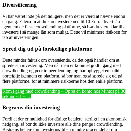
Diversificering
Vi har været inde på det tidligere, men det er værd at nævne endnu
en gang. Eftersom at du kan investere ned til 10 Euro i hvert lån
igennem de fleste crowdlending platforme, så bør du være klar til at
investere i så mange lån som muligt. Dette vil minimere risikoen for
tab af investeringen.
Spred dig ud på forskellige platforme
Dette minder faktisk om overstående, da det også handler om at
sprede sin investering. Men når man er kommet godt i gang med
crowdlending og peer to peer lending, og har opbygget en solid
portefølje igennem en platform, så bør man også sprede sig ud på
flere platforme, for at minimere risikoerne hos den enkle platform.
Kom i gang med crowdlending – Opret en konto hos Mintos på 30
sekunder her→
Begræns din investering
Fordi at der er mulighed for dårlige betalere, særligt i en økonomisk
nedgang, så bør du ikke investere alle dine penge i crowdlending.
Begræns hellere din investering til en mindre procentdel af din