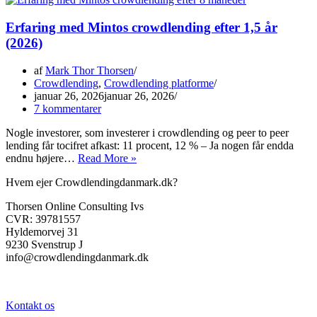
PeerBerry
(2026)
Erfaring med Mintos crowdlending efter 1,5 år
(2026)
af
Mark Thor Thorsen
Crowdlending
,
Crowdlending platforme
januar 26, 2026
januar 26, 2026
7 kommentarer
Nogle investorer, som investerer i crowdlending og peer to peer
lending får tocifret afkast: 11 procent, 12 % – Ja nogen får endda
Bør
endnu højere…
Read More »
du
Hvem ejer Crowdlendingdanmark.dk?
investere
i
Thorsen Online Consulting Ivs
crowdlending
CVR: 39781557
og
Hyldemorvej 31
peer
9230 Svenstrup J
to
info@crowdlendingdanmark.dk
peer
lending?
Kontakt os