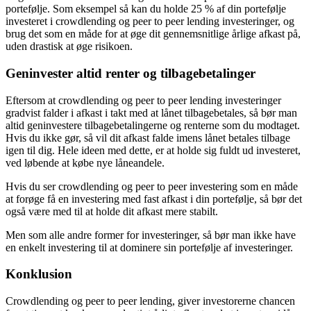
portefølje. Som eksempel så kan du holde 25 % af din portefølje
investeret i crowdlending og peer to peer lending investeringer, og
brug det som en måde for at øge dit gennemsnitlige årlige afkast på,
uden drastisk at øge risikoen.
Geninvester altid renter og tilbagebetalinger
Eftersom at crowdlending og peer to peer lending investeringer
gradvist falder i afkast i takt med at lånet tilbagebetales, så bør man
altid geninvestere tilbagebetalingerne og renterne som du modtaget.
Hvis du ikke gør, så vil dit afkast falde imens lånet betales tilbage
igen til dig. Hele ideen med dette, er at holde sig fuldt ud investeret,
ved løbende at købe nye låneandele.
Hvis du ser crowdlending og peer to peer investering som en måde
at forøge få en investering med fast afkast i din portefølje, så bør det
også være med til at holde dit afkast mere stabilt.
Men som alle andre former for investeringer, så bør man ikke have
en enkelt investering til at dominere sin portefølje af investeringer.
Konklusion
Crowdlending og peer to peer lending, giver investorerne chancen