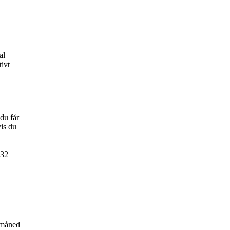
al
tivt
du får
vis du
232
e måned