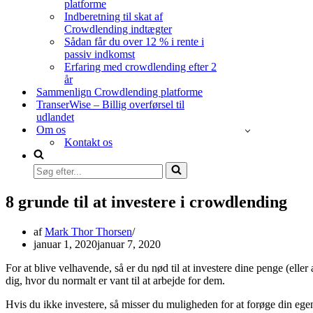
platforme
Indberetning til skat af
Crowdlending indtægter
Sådan får du over 12 % i rente i
passiv indkomst
Erfaring med crowdlending efter 2
år
Sammenlign Crowdlending platforme
TranserWise – Billig overførsel til
udlandet
Om os
Kontakt os
Søg
efter...
8 grunde til at investere i crowdlending
af
Mark Thor Thorsen
januar 1, 2020
januar 7, 2020
For at blive velhavende, så er du nød til at investere dine penge (eller
dig, hvor du normalt er vant til at arbejde for dem.
Hvis du ikke investere, så misser du muligheden for at forøge din ege