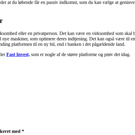
yder at du løbende får en passiv indkomst, som du kan vælge at geninve
r
rksomhed eller en privatperson. Det kan være en virksomhed som skal 
til nye maskiner, som optimere deres indtjening. Det kan også være til e
ding platformen til en ny bil, end i banken i det pågældende land.
ller
Fast Invest,
som er nogle af de større platforme og prøv det idag.
rkeret med
*