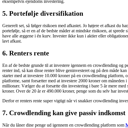
eksempelvis ejendoms investering.
5. Portefølje diversifikation
Generelt set, så følger risikoen med afkastet. Jo højere et afkast du h
portefølje, så er en af de bedste måder at mindske risikoen, at sprede si
have alle æggene i én kurv. Invester ikke kun i aktier eller obligati
lavt afkast.
6. Renters rente
En af de bedste grunde til at investere igennem en crowdlending og pee
renter ind, så kan disse renter blive geninvesteret og på den måde kan d
starter med at investere 10.000 kroner på en crowdlending platform, o
platforme, samt forsætter med at investere 2000 kroner om måneden i 1
millionær. Vælger du at forsætte din investering i bare 5 år mere med
kroner. Over de 20 år er 490.000 kroner, penge som du selv har invest
Derfor er renters rente super vigtigt når vi snakker crowdlending inves
7. Crowdlending kan give passiv indkomst
Når du låner dine penge ud igennem en crowdlending platform som
M