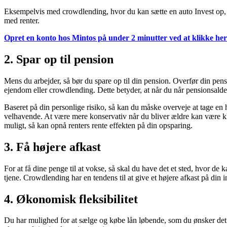
Eksempelvis med crowdlending, hvor du kan sætte en auto Invest op, så
med renter.
Opret en konto hos Mintos på under 2 minutter ved at klikke her
2. Spar op til pension
Mens du arbejder, så bør du spare op til din pension. Overfør din pensio
ejendom eller crowdlending. Dette betyder, at når du når pensionsaldere
Baseret på din personlige risiko, så kan du måske overveje at tage en h
velhavende. At være mere konservativ når du bliver ældre kan være kl
muligt, så kan opnå renters rente effekten på din opsparing.
3. Få højere afkast
For at få dine penge til at vokse, så skal du have det et sted, hvor de ka
tjene. Crowdlending har en tendens til at give et højere afkast på din
4. Økonomisk fleksibilitet
Du har mulighed for at sælge og købe lån løbende, som du ønsker det. 