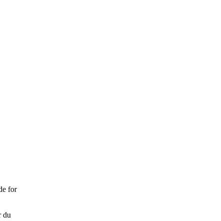
de for
r du