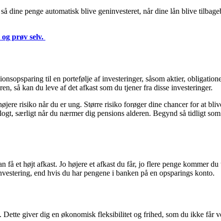
 dine penge automatisk blive geninvesteret, når dine lån blive tilbageb
 og prøv selv.
nsopsparing til en portefølje af investeringer, såsom aktier, obligatione
n, så kan du leve af det afkast som du tjener fra disse investeringer.
øjere risiko når du er ung. Større risiko forøger dine chancer for at bliv
ogt, særligt når du nærmer dig pensions alderen. Begynd så tidligt som
n få et højt afkast. Jo højere et afkast du får, jo flere penge kommer du t
 investering, end hvis du har pengene i banken på en opsparings konto.
Dette giver dig en økonomisk fleksibilitet og frihed, som du ikke får 