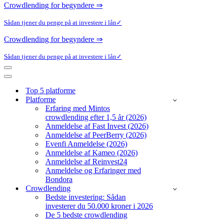
Crowdlending for begyndere ⇒
Sådan tjener du penge på at investere i lån✓
Crowdlending for begyndere ⇒
Sådan tjener du penge på at investere i lån✓
Navigation
menu
Navigation
menu
Top 5 platforme
Platforme
Erfaring med Mintos
crowdlending efter 1,5 år (2026)
Anmeldelse af Fast Invest (2026)
Anmeldelse af PeerBerry (2026)
Evenfi Anmeldelse (2026)
Anmeldelse af Kameo (2026)
Anmeldelse af Reinvest24
Anmeldelse og Erfaringer med
Bondora
Crowdlending
Bedste investering: Sådan
investerer du 50.000 kroner i 2026
De 5 bedste crowdlending