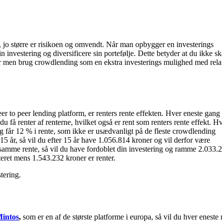
ar, jo større er risikoen og omvendt. Når man opbygger en investerings
n investering og diversificere sin portefølje. Dette betyder at du ikke sk
oner men brug crowdlending som en ekstra investerings mulighed med rela
r to peer lending platform, er renters rente effekten. Hver eneste gang 
u få renter af renterne, hvilket også er rent som renters rente effekt. H
g får 12 % i rente, som ikke er usædvanligt på de fleste crowdlending
5 år, så vil du efter 15 år have 1.056.814 kroner og vil derfor være
 samme rente, så vil du have fordoblet din investering og ramme 2.033.
eret mens 1.543.232 kroner er renter.
tering.
intos
,
som er en af de største platforme i europa, så vil du hver enest