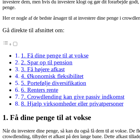
investere dem, men hvis du investere klogt og gør dit forarbejde godt, s
penge.
Her er nogle af de bedste årsager til at investere dine penge i crowdle
Gå direkte til afsnittet om:
1. Få dine penge til at vokse
2. Spar op til pension
3. Få højere afkast
4. Økonomisk fleksibilitet
5. Portefølje diversifikation
6. Renters rente
7. Crowdlending kan give passiv indkomst
8. Hjælp virksomheder eller privatpersoner
1. Få dine penge til at vokse
Når du investere dine penge, så kan du også få dem til at vokse. De fle
crowdlending, tilbyder et afkast på den lange bane. Dette afkast tillad