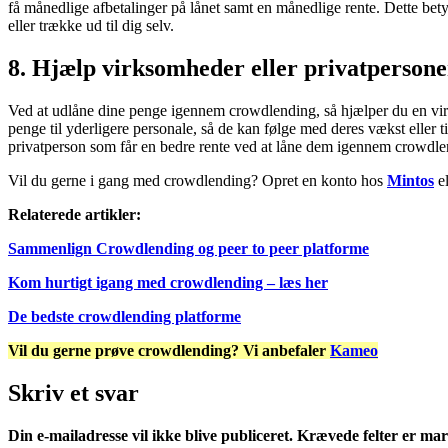
få månedlige afbetalinger på lånet samt en månedlige rente. Dette bet
eller trække ud til dig selv.
8. Hjælp virksomheder eller privatpersone
Ved at udlåne dine penge igennem crowdlending, så hjælper du en vi
penge til yderligere personale, så de kan følge med deres vækst eller 
privatperson som får en bedre rente ved at låne dem igennem crowdlen
Vil du gerne i gang med crowdlending? Opret en konto hos
Mintos
e
Relaterede artikler:
Sammenlign Crowdlending og peer to peer platforme
Kom hurtigt igang med crowdlending – læs her
De bedste crowdlending platforme
Vil du gerne prøve crowdlending? Vi anbefaler
Kameo
Skriv et svar
Din e-mailadresse vil ikke blive publiceret.
Krævede felter er ma