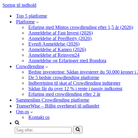
Spring til indhold
Top 5 platforme
Platforme
Erfaring med Mintos crowdlending efter 1,5 år (2026)
Anmeldelse af Fast Invest (2026)
Anmeldelse af PeerBerry (2026)
Evenfi Anmeldelse (2026)
Anmeldelse af Kameo (2026)
Anmeldelse af Reinvest24
Anmeldelse og Erfaringer med Bondora
Crowdlending
Bedste investering: Sådan investerer du 50.000 kroner i
De 5 bedste crowdlending platforme
Indberetning til skat af Crowdlending indtægter
Sådan får du over 12 % i rente i passiv indkomst
Erfaring med crowdlending efter 2 år
Sammenlign Crowdlending platforme
TranserWise – Billig overførsel til udlandet
Om os
Kontakt os
Søg
efter...