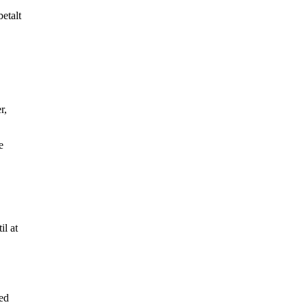
etalt
r,
e
il at
ved