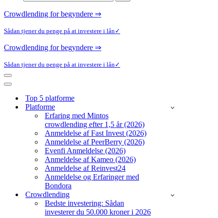
efter...
Crowdlending for begyndere ⇒
Sådan tjener du penge på at investere i lån✓
Crowdlending for begyndere ⇒
Sådan tjener du penge på at investere i lån✓
Navigation
menu
Navigation
menu
Top 5 platforme
Platforme
Erfaring med Mintos
crowdlending efter 1,5 år (2026)
Anmeldelse af Fast Invest (2026)
Anmeldelse af PeerBerry (2026)
Evenfi Anmeldelse (2026)
Anmeldelse af Kameo (2026)
Anmeldelse af Reinvest24
Anmeldelse og Erfaringer med
Bondora
Crowdlending
Bedste investering: Sådan
investerer du 50.000 kroner i 2026