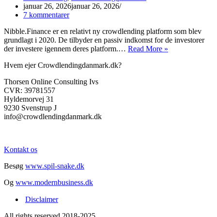
januar 26, 2026
januar 26, 2026
7 kommentarer
Nibble.Finance er en relativt ny crowdlending platform som blev
grundlagt i 2020. De tilbyder en passiv indkomst for de investorer
Anmeldelse
der investere igennem deres platform.…
Read More »
af
Hvem ejer Crowdlendingdanmark.dk?
Nibble
Finance
Thorsen Online Consulting Ivs
CVR: 39781557
Hyldemorvej 31
9230 Svenstrup J
info@crowdlendingdanmark.dk
Kontakt os
Besøg
www.spil-snake.dk
Og
www.modernbusiness.dk
Disclaimer
All rights reserved 2018-2025