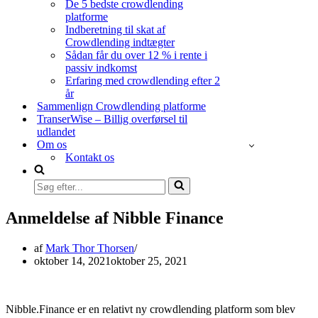
De 5 bedste crowdlending
platforme
Indberetning til skat af
Crowdlending indtægter
Sådan får du over 12 % i rente i
passiv indkomst
Erfaring med crowdlending efter 2
år
Sammenlign Crowdlending platforme
TranserWise – Billig overførsel til
udlandet
Om os
Kontakt os
Søg
efter...
Anmeldelse af Nibble Finance
af
Mark Thor Thorsen
oktober 14, 2021
oktober 25, 2021
Nibble.Finance er en relativt ny crowdlending platform som blev