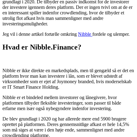
grundlagt i 2020. De tilbyder en passiv indkomst for de investorer
der investere igennem deres platform. Der er ingen tvivl om at de er
en interessant spiller indenfor crowdlending, hvor de tilbyder et
utrolig flot afkast hvis man sammenligner med andre
investeringsmuligheder.
Jeg vil i denne artikel fortælle omkring
Nibble
fordele og ulemper.
Hvad er Nibble.Finance?
Nibble er ikke direkte en markedsplads, men til gengæld så er det en
platform hvor man kan investere i lån, som er blevet udstedt af
virksomheder som er ejet af Joymoney branded, hvis moderselskab
er IT Smart Finance Holding.
Nibble er et bindeled mellem investorer og lånegivere, hvor
platformen tilbyder fleksible investeringer, som passer til både
erfarne men især også nybegyndere indenfor investering.
De blev grundlagt i 2020 og har allerede mere end 5900 brugere
oprettet på platformen. Deres gennemsnitlige afkast er hele 14,5%
som må siges at være i den høje ende, sammenlignet med andre
crowdlending platforme.