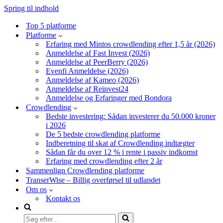
Spring til indhold
Top 5 platforme
Platforme
Erfaring med Mintos crowdlending efter 1,5 år (2026)
Anmeldelse af Fast Invest (2026)
Anmeldelse af PeerBerry (2026)
Evenfi Anmeldelse (2026)
Anmeldelse af Kameo (2026)
Anmeldelse af Reinvest24
Anmeldelse og Erfaringer med Bondora
Crowdlending
Bedste investering: Sådan investerer du 50.000 kroner
i 2026
De 5 bedste crowdlending platforme
Indberetning til skat af Crowdlending indtægter
Sådan får du over 12 % i rente i passiv indkomst
Erfaring med crowdlending efter 2 år
Sammenlign Crowdlending platforme
TranserWise – Billig overførsel til udlandet
Om os
Kontakt os
Søg