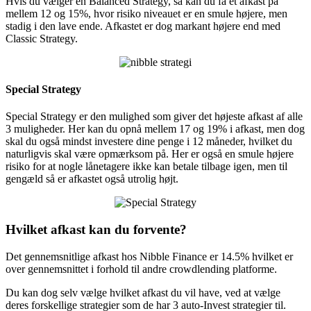
Hvis du vælger en Balanced Strategy, så kan du få et afkast på
mellem 12 og 15%, hvor risiko niveauet er en smule højere, men
stadig i den lave ende. Afkastet er dog markant højere end med
Classic Strategy.
Special Strategy
Special Strategy er den mulighed som giver det højeste afkast af alle
3 muligheder. Her kan du opnå mellem 17 og 19% i afkast, men dog
skal du også mindst investere dine penge i 12 måneder, hvilket du
naturligvis skal være opmærksom på. Her er også en smule højere
risiko for at nogle lånetagere ikke kan betale tilbage igen, men til
gengæld så er afkastet også utrolig højt.
Hvilket afkast kan du forvente?
Det gennemsnitlige afkast hos Nibble Finance er 14.5% hvilket er
over gennemsnittet i forhold til andre crowdlending platforme.
Du kan dog selv vælge hvilket afkast du vil have, ved at vælge
deres forskellige strategier som de har 3 auto-Invest strategier til.