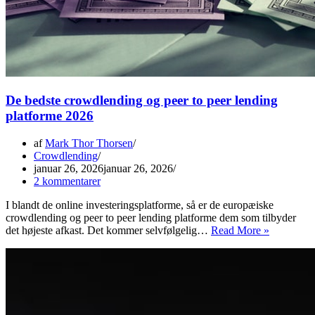
De bedste crowdlending og peer to peer lending
platforme 2026
af
Mark Thor Thorsen
Crowdlending
januar 26, 2026
januar 26, 2026
2 kommentarer
I blandt de online investeringsplatforme, så er de europæiske
crowdlending og peer to peer lending platforme dem som tilbyder
De
det højeste afkast. Det kommer selvfølgelig…
Read More »
bedste
crowdlend
og
peer
to
peer