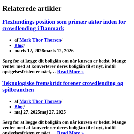
Relaterede artikler
Flexfundings position som primær aktør inden for
crowdlending i Danmark
af
Mark Thor Thorsen
Blog
marts 12, 2026
marts 12, 2026
Sørg for at lægge dit boliglån om når kursen er bedst. Mange
venter med at konverterer deres boliglån til et nyt, indtil
Læg
opsigelsesfristen er nået,…
Read More »
dit
boliglån
Teknologiske fremskridt forener crowdlending og
om
spilbranchen
når
kursen
af
Mark Thor Thorsen
er
Blog
god
maj 27, 2025
maj 27, 2025
Sørg for at lægge dit boliglån om når kursen er bedst. Mange
venter med at konverterer deres boliglån til et nyt, indtil
Læg
opsigelsesfristen er nået,…
Read More »