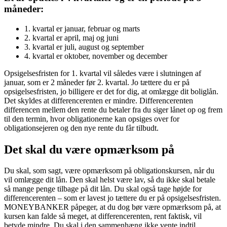
måneder:
1. kvartal er januar, februar og marts
2. kvartal er april, maj og juni
3. kvartal er juli, august og september
4. kvartal er oktober, november og december
Opsigelsesfristen for 1. kvartal vil således være i slutningen af
januar, som er 2 måneder før 2. kvartal. Jo tættere du er på
opsigelsesfristen, jo billigere er det for dig, at omlægge dit boliglån.
Det skyldes at differencerenten er mindre. Differencerenten
differencen mellem den rente du betaler fra du siger lånet op og frem
til den termin, hvor obligationerne kan opsiges over for
obligationsejeren og den nye rente du får tilbudt.
Det skal du være opmærksom på
Du skal, som sagt, være opmærksom på obligationskursen, når du
vil omlægge dit lån. Den skal helst være lav, så du ikke skal betale
så mange penge tilbage på dit lån. Du skal også tage højde for
differencerenten – som er lavest jo tættere du er på opsigelsesfristen.
MONEYBANKER påpeger, at du dog bør være opmærksom på, at
kursen kan falde så meget, at differencerenten, rent faktisk, vil
betyde mindre. Du skal i den sammenhæng ikke vente indtil