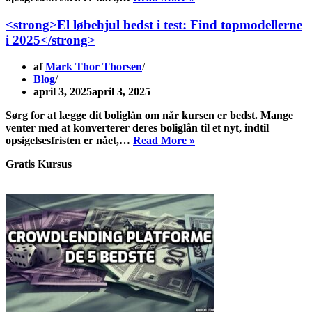
dit
boliglån
<strong>El løbehjul bedst i test: Find topmodellerne
om
i 2025</strong>
når
kursen
af
Mark Thor Thorsen
er
Blog
god
april 3, 2025
april 3, 2025
Sørg for at lægge dit boliglån om når kursen er bedst. Mange
venter med at konverterer deres boliglån til et nyt, indtil
Læg
opsigelsesfristen er nået,…
Read More »
dit
Gratis Kursus
boliglån
om
når
kursen
er
god