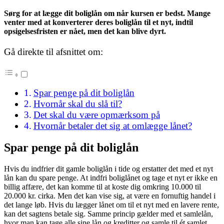
Sørg for at lægge dit boliglån om når kursen er bedst. Mange
venter med at konverterer deres boliglån til et nyt, indtil
opsigelsesfristen er nået, men det kan blive dyrt.
Gå direkte til afsnittet om:
Spar penge på dit boliglån
Hvornår skal du slå til?
Det skal du være opmærksom på
Hvornår betaler det sig at omlægge lånet?
Spar penge på dit boliglån
Hvis du indfrier dit gamle boliglån i tide og erstatter det med et nyt
lån kan du spare penge. At indfri boliglånet og tage et nyt er ikke en
billig affære, det kan komme til at koste dig omkring 10.000 til
20.000 kr. cirka. Men det kan vise sig, at være en fornuftig handel i
det lange løb. Hvis du lægger lånet om til et nyt med en lavere rente,
kan det sagtens betale sig. Samme princip gælder med et samlelån,
hvor man kan tage alle sine lån og kreditter og samle til ét samlet