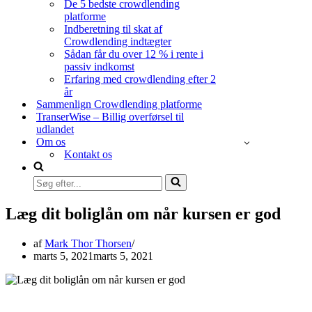
De 5 bedste crowdlending
platforme
Indberetning til skat af
Crowdlending indtægter
Sådan får du over 12 % i rente i
passiv indkomst
Erfaring med crowdlending efter 2
år
Sammenlign Crowdlending platforme
TranserWise – Billig overførsel til
udlandet
Om os
Kontakt os
Søg
efter...
Læg dit boliglån om når kursen er god
af
Mark Thor Thorsen
marts 5, 2021
marts 5, 2021