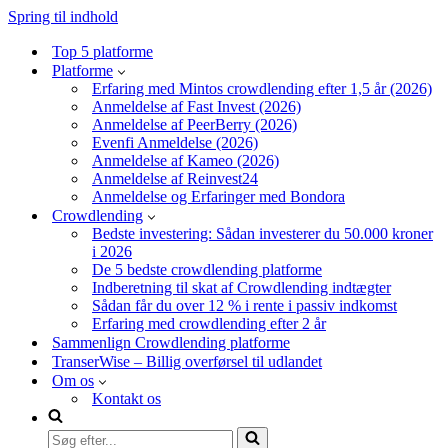
Spring til indhold
Top 5 platforme
Platforme
Erfaring med Mintos crowdlending efter 1,5 år (2026)
Anmeldelse af Fast Invest (2026)
Anmeldelse af PeerBerry (2026)
Evenfi Anmeldelse (2026)
Anmeldelse af Kameo (2026)
Anmeldelse af Reinvest24
Anmeldelse og Erfaringer med Bondora
Crowdlending
Bedste investering: Sådan investerer du 50.000 kroner
i 2026
De 5 bedste crowdlending platforme
Indberetning til skat af Crowdlending indtægter
Sådan får du over 12 % i rente i passiv indkomst
Erfaring med crowdlending efter 2 år
Sammenlign Crowdlending platforme
TranserWise – Billig overførsel til udlandet
Om os
Kontakt os
Søg