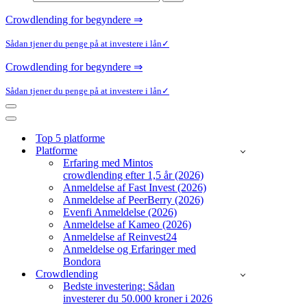
efter...
Crowdlending for begyndere ⇒
Sådan tjener du penge på at investere i lån✓
Crowdlending for begyndere ⇒
Sådan tjener du penge på at investere i lån✓
Navigation
menu
Navigation
menu
Top 5 platforme
Platforme
Erfaring med Mintos
crowdlending efter 1,5 år (2026)
Anmeldelse af Fast Invest (2026)
Anmeldelse af PeerBerry (2026)
Evenfi Anmeldelse (2026)
Anmeldelse af Kameo (2026)
Anmeldelse af Reinvest24
Anmeldelse og Erfaringer med
Bondora
Crowdlending
Bedste investering: Sådan
investerer du 50.000 kroner i 2026