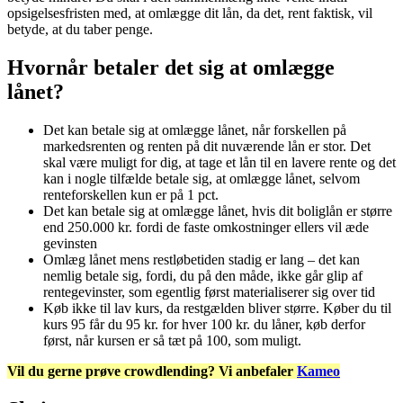
opsigelsesfristen med, at omlægge dit lån, da det, rent faktisk, vil
betyde, at du taber penge.
Hvornår betaler det sig at omlægge
lånet?
Det kan betale sig at omlægge lånet, når forskellen på
markedsrenten og renten på dit nuværende lån er stor. Det
skal være muligt for dig, at tage et lån til en lavere rente og det
kan i nogle tilfælde betale sig, at omlægge lånet, selvom
renteforskellen kun er på 1 pct.
Det kan betale sig at omlægge lånet, hvis dit boliglån er større
end 250.000 kr. fordi de faste omkostninger ellers vil æde
gevinsten
Omlæg lånet mens restløbetiden stadig er lang – det kan
nemlig betale sig, fordi, du på den måde, ikke går glip af
rentegevinster, som egentlig først materialiserer sig over tid
Køb ikke til lav kurs, da restgælden bliver større. Køber du til
kurs 95 får du 95 kr. for hver 100 kr. du låner, køb derfor
først, når kursen er så tæt på 100, som muligt.
Vil du gerne prøve crowdlending? Vi anbefaler
Kameo