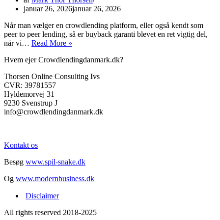
januar 26, 2026
januar 26, 2026
Når man vælger en crowdlending platform, eller også kendt som
peer to peer lending, så er buyback garanti blevet en ret vigtig del,
Hvad
når vi…
Read More »
er
Hvem ejer Crowdlendingdanmark.dk?
buyback
garanti
Thorsen Online Consulting Ivs
i
CVR: 39781557
crowdlending?
Hyldemorvej 31
9230 Svenstrup J
info@crowdlendingdanmark.dk
Kontakt os
Besøg
www.spil-snake.dk
Og
www.modernbusiness.dk
Disclaimer
All rights reserved 2018-2025