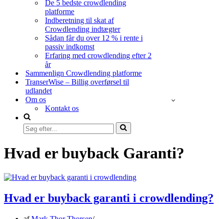
De 5 bedste crowdlending
platforme
Indberetning til skat af
Crowdlending indtægter
Sådan får du over 12 % i rente i
passiv indkomst
Erfaring med crowdlending efter 2
år
Sammenlign Crowdlending platforme
TranserWise – Billig overførsel til
udlandet
Om os
Kontakt os
Søg
efter...
Hvad er buyback Garanti?
Hvad er buyback garanti i crowdlending?
af
Mark Thor Thorsen