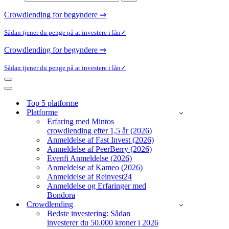
efter...
Crowdlending for begyndere ⇒
Sådan tjener du penge på at investere i lån✓
Crowdlending for begyndere ⇒
Sådan tjener du penge på at investere i lån✓
Navigation
menu
Navigation
menu
Top 5 platforme
Platforme
Erfaring med Mintos
crowdlending efter 1,5 år (2026)
Anmeldelse af Fast Invest (2026)
Anmeldelse af PeerBerry (2026)
Evenfi Anmeldelse (2026)
Anmeldelse af Kameo (2026)
Anmeldelse af Reinvest24
Anmeldelse og Erfaringer med
Bondora
Crowdlending
Bedste investering: Sådan
investerer du 50.000 kroner i 2026