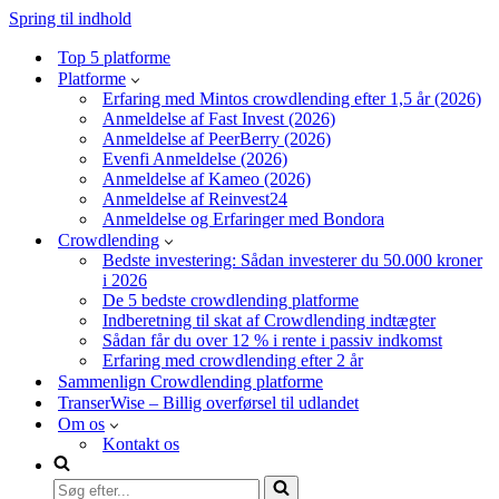
Spring til indhold
Top 5 platforme
Platforme
Erfaring med Mintos crowdlending efter 1,5 år (2026)
Anmeldelse af Fast Invest (2026)
Anmeldelse af PeerBerry (2026)
Evenfi Anmeldelse (2026)
Anmeldelse af Kameo (2026)
Anmeldelse af Reinvest24
Anmeldelse og Erfaringer med Bondora
Crowdlending
Bedste investering: Sådan investerer du 50.000 kroner
i 2026
De 5 bedste crowdlending platforme
Indberetning til skat af Crowdlending indtægter
Sådan får du over 12 % i rente i passiv indkomst
Erfaring med crowdlending efter 2 år
Sammenlign Crowdlending platforme
TranserWise – Billig overførsel til udlandet
Om os
Kontakt os
Søg