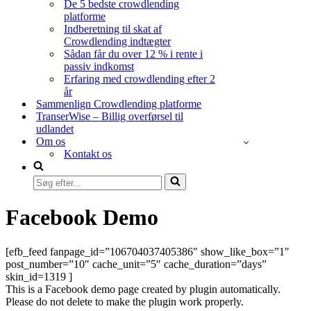
De 5 bedste crowdlending
platforme
Indberetning til skat af
Crowdlending indtægter
Sådan får du over 12 % i rente i
passiv indkomst
Erfaring med crowdlending efter 2
år
Sammenlign Crowdlending platforme
TranserWise – Billig overførsel til
udlandet
Om os
Kontakt os
Søg
efter...
Facebook Demo
[efb_feed fanpage_id=”106704037405386″ show_like_box=”1″
post_number=”10″ cache_unit=”5″ cache_duration=”days”
skin_id=1319 ]
This is a Facebook demo page created by plugin automatically.
Please do not delete to make the plugin work properly.