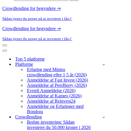
efter...
Crowdlending for begyndere ⇒
Sådan tjener du penge på at investere i lån✓
Crowdlending for begyndere ⇒
Sådan tjener du penge på at investere i lån✓
Navigation
menu
Navigation
menu
Top 5 platforme
Platforme
Erfaring med Mintos
crowdlending efter 1,5 år (2026)
Anmeldelse af Fast Invest (2026)
Anmeldelse af PeerBerry (2026)
Evenfi Anmeldelse (2026)
Anmeldelse af Kameo (2026)
Anmeldelse af Reinvest24
Anmeldelse og Erfaringer med
Bondora
Crowdlending
Bedste investering: Sådan
investerer du 50.000 kroner i 2026