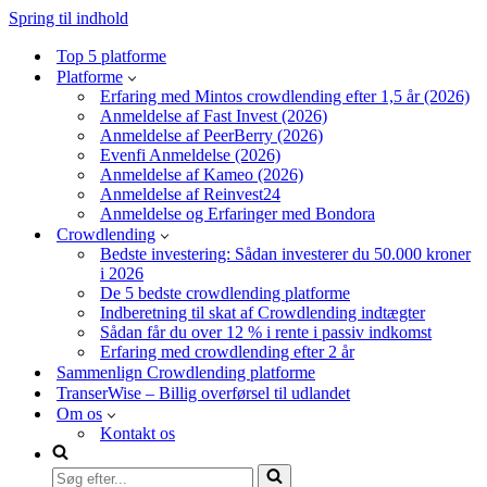
Spring til indhold
Top 5 platforme
Platforme
Erfaring med Mintos crowdlending efter 1,5 år (2026)
Anmeldelse af Fast Invest (2026)
Anmeldelse af PeerBerry (2026)
Evenfi Anmeldelse (2026)
Anmeldelse af Kameo (2026)
Anmeldelse af Reinvest24
Anmeldelse og Erfaringer med Bondora
Crowdlending
Bedste investering: Sådan investerer du 50.000 kroner
i 2026
De 5 bedste crowdlending platforme
Indberetning til skat af Crowdlending indtægter
Sådan får du over 12 % i rente i passiv indkomst
Erfaring med crowdlending efter 2 år
Sammenlign Crowdlending platforme
TranserWise – Billig overførsel til udlandet
Om os
Kontakt os
Søg